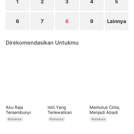
penebusan?
1
2
3
4
5
6
7
8
9
Lainnya
Direkomendasikan Untukmu
Aku Raja
Istri Yang
Memutus Cinta,
Tersembunyi
Terlewatkan
Menjadi Abadi
Romansa
Romansa
Romansa