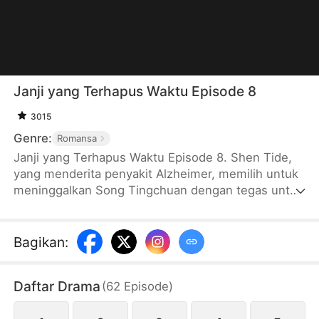
Janji yang Terhapus Waktu Episode 8
3015
Genre:
Romansa
Janji yang Terhapus Waktu Episode 8. Shen Tide,
yang menderita penyakit Alzheimer, memilih untuk
meninggalkan Song Tingchuan dengan tegas untuk
mencegah suaminya Song Tingchuan melihatnya
tanpa martabat setelah penyakit tersebut. Enam
tahun kemudian, Song Tingchuan menjadi CEO
Bagikan
:
miliarder, sementara Shen tide sudah tersiksa oleh
penyakit dan tidak berdaya. Kenangan menghilang
Daftar Drama
(
62
Episode
)
tapi cinta tumbuh liar. Apakah reuni setelah
perpisahan yang lama merupakan penyiksaan atau