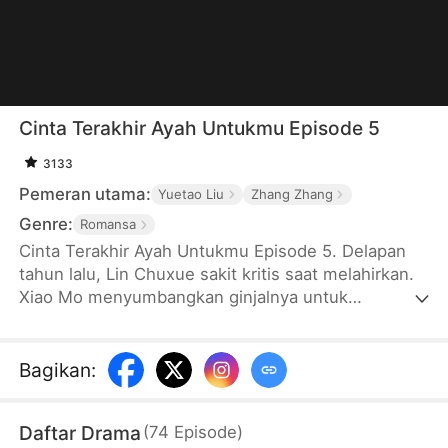
Cinta Terakhir Ayah Untukmu Episode 5
3133
Pemeran utama:
Yuetao Liu
Zhang Zhang
Genre:
Romansa
Cinta Terakhir Ayah Untukmu Episode 5. Delapan
tahun lalu, Lin Chuxue sakit kritis saat melahirkan.
Xiao Mo menyumbangkan ginjalnya untuk
menyelamatkannya dan menghilang bersama
putrinya. Delapan tahun kemudian, Lin Chuxue
kembali ke Tiongkok untuk mengambil alih
Bagikan
:
pembongkaran tanpa menyadarinya. Xiao Mo
menderita kanker dan menjadi yatim piatu. Lin
Daftar Drama
(
74
Episode
)
Chuxue secara keliru percaya bahwa putrinya Xiao