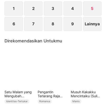
Niannian adalah anak dari suaminya dan orang lain.
Ibu Lin menjadi curiga dan meminta tes garis ayah.
1
2
3
4
5
6
7
8
9
Lainnya
Direkomendasikan Untukmu
Satu Malam yang
Pengantin
Musuh Kakakku
Mengubah
Terlarang Raja
Mencintaiku (Sulih
Takdirku
Serigala
Suara)
Identitas-Tertukar
Romansa
Manis