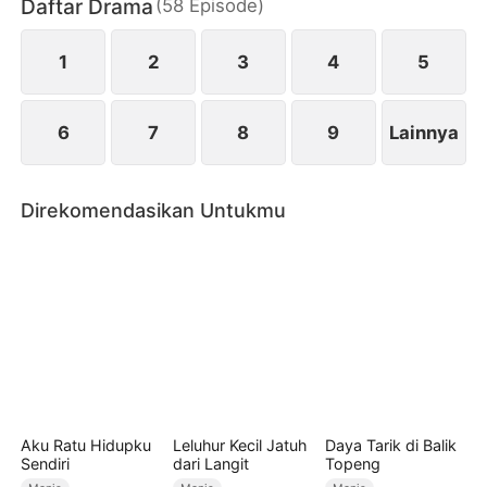
Daftar Drama
(
58
Episode
)
kebohongan, dan perasaan yang perlahan tumbuh.
1
2
3
4
5
6
7
8
9
Lainnya
Direkomendasikan Untukmu
Aku Ratu Hidupku
Leluhur Kecil Jatuh
Daya Tarik di Balik
Sendiri
dari Langit
Topeng