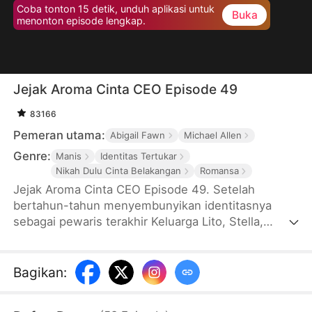
Coba tonton 15 detik, unduh aplikasi untuk
Buka
menonton episode lengkap.
Jejak Aroma Cinta CEO Episode 49
83166
Pemeran utama:
Abigail Fawn
Michael Allen
Genre:
Manis
Identitas Tertukar
Nikah Dulu Cinta Belakangan
Romansa
Jejak Aroma Cinta CEO Episode 49. Setelah
bertahun-tahun menyembunyikan identitasnya
sebagai pewaris terakhir Keluarga Lito, Stella,
pembuat parfum yang buta, terpaksa menikah
kontrak dengan CEO dingin, Coki. Tanpa
disadarinya, Stella adalah gadis yang pernah
Bagikan
:
menyelamatkan hidupnya. Saat bahaya mendekat,
keduanya harus menghadapi masa lalu,