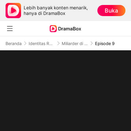
Lebih banyak konten menarik,
Buka
hanya di DramaBox
Beranda
Identitas Rahasia
Miliarder di Balik Layar (Sulih Suara)
Episode 9