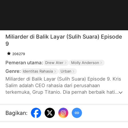
Miliarder di Balik Layar (Sulih Suara) Episode
9
206279
Pemeran utama:
Drew Ater
Molly Anderson
Genre:
Identitas Rahasia
Urban
Miliarder di Balik Layar (Sulih Suara) Episode 9. Kris
Salim adalah CEO rahasia dari perusahaan
terkemuka, Grup Titanio. Dia pernah berbaik hati
membantu seorang wanita menjadi sukses, tetapi
malah berujung dicampakkan. Tiba-tiba, dunia elite
geger oleh kabar lamaran untuk seorang miliarder
Bagikan
:
misterius, sebuah langkah yang akan mengubah
segalanya.