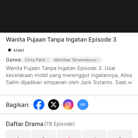
Wanita Pujaan Tanpa Ingatan Episode 3
41061
Genre:
Cinta Pahit
Identitas Tersembunyi
Wanita Pujaan Tanpa Ingatan Episode 3. Usai
kecelakaan mobil yang merenggut ingatannya, Alisa
Salim dijadikan simpanan oleh Jack Sutanto. Saat
cinta lama Jack kembali, Alisa justru hendak
“dipindahtangankan” pada pria kaya lain. Di saat
hidupnya nyaris runtuh, Zayn Pratama yang
Bagikan
:
merupakan tunangan asli Alisa muncul untuk
merebut kembali wanita yang selama ini dicari.
Daftar Drama
(
78
Episode
)