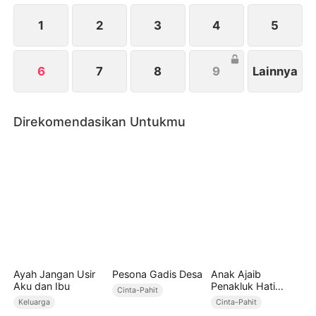
benar dirinya.
1
2
3
4
5
6
7
8
9
Lainnya
Direkomendasikan Untukmu
Ayah Jangan Usir
Pesona Gadis Desa
Anak Ajaib
Aku dan Ibu
Penakluk Hati
Cinta-Pahit
Pangeran
Keluarga
Cinta-Pahit