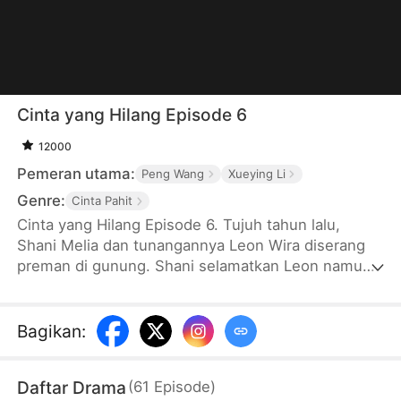
Cinta yang Hilang Episode 6
12000
Pemeran utama:
Peng Wang
Xueying Li
Genre:
Cinta Pahit
Cinta yang Hilang Episode 6. Tujuh tahun lalu,
Shani Melia dan tunangannya Leon Wira diserang
preman di gunung. Shani selamatkan Leon namun
terkena demensia, sementara orang tuanya tewas
mencarinya. Leon merawat Shani sendiri, hingga
ibunya memaksa pernikahan dengan Mery Salim.
Bagikan
:
Shani pergi, Leon menyesal, sakit kanker, dan
terpaksa menikah. Enam tahun kemudian, Leon
Daftar Drama
(
61
Episode
)
menemukan pengemis mirip Shani—yang ternyata