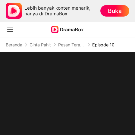
Lebih banyak konten menarik,
Buka
hanya di DramaBox
Beranda
Cinta Pahit
Pesan Terakhirku di Surat Ketigaku (Sulih Suara)
Episode 10