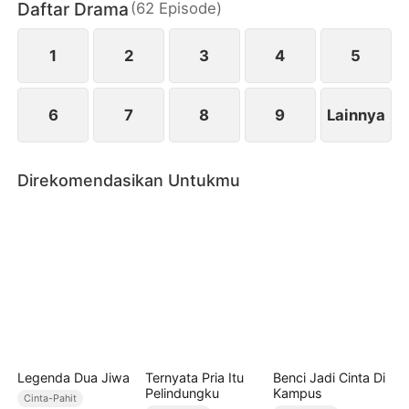
Daftar Drama
(
62
Episode
)
menunjukkan kebusukan Vera. Setelah semua
terungkap, Mark menyesal, tapi Elsa sudah pergi
dengan meninggalkan pesan terakhirnya.
1
2
3
4
5
6
7
8
9
Lainnya
Direkomendasikan Untukmu
Legenda Dua Jiwa
Ternyata Pria Itu
Benci Jadi Cinta Di
Pelindungku
Kampus
Cinta-Pahit