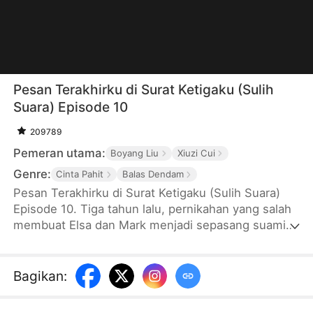
Pesan Terakhirku di Surat Ketigaku (Sulih
Suara) Episode 10
209789
Pemeran utama:
Boyang Liu
Xiuzi Cui
Genre:
Cinta Pahit
Balas Dendam
Pesan Terakhirku di Surat Ketigaku (Sulih Suara)
Episode 10. Tiga tahun lalu, pernikahan yang salah
membuat Elsa dan Mark menjadi sepasang suami
istri. Di saat Elsa dipastikan terkena penyakit
kanker, di saat itu pula dia menemukan Mark sudah
selingkuh ke-99 kali. Jadi dia mengajukan cerai dan
Bagikan
:
menyelesaikan “Lima Hal”. Dia balas dendam
dengan status pelukis Bernama Riana, juga