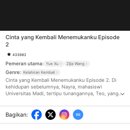
Cinta yang Kembali Menemukanku Episode
2
433982
Pemeran utama:
Yue Xu
Zijia Wang
Genre:
Kelahiran Kembali
Cinta yang Kembali Menemukanku Episode 2. Di
kehidupan sebelumnya, Nayra, mahasiswi
Universitas Madi, tertipu tunangannya, Teo, yang
bersekongkol dengan keluarganya untuk merebut
hartanya. Mereka membunuh Nayra dan
merekayasa kematiannya. Jiwanya terperangkap
Bagikan
:
dalam dendam hingga Gian, jenderal berhati kelam
yang pernah memaksanya mencintai, datang