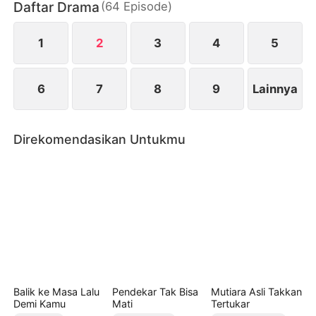
Daftar Drama
(
64
Episode
)
membantai pelaku dan memilih mati bersamanya.
Nayra sadar bahwa Gian mencintainya tulus. Ia
bersumpah, jika diberi kehidupan baru, hanya Gian
1
2
3
4
5
yang akan dipilih.
6
7
8
9
Lainnya
Direkomendasikan Untukmu
Balik ke Masa Lalu
Pendekar Tak Bisa
Mutiara Asli Takkan
Demi Kamu
Mati
Tertukar