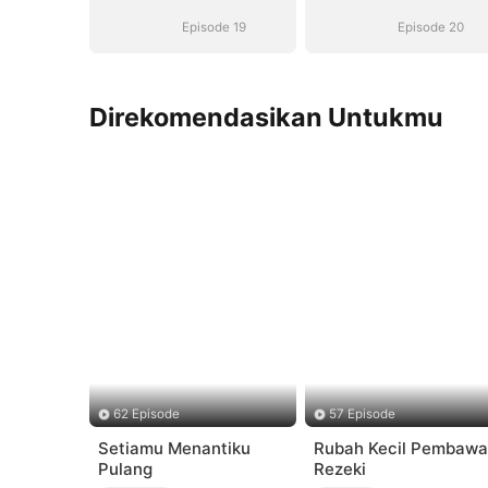
Episode 19
Episode 20
Direkomendasikan Untukmu
62 Episode
57 Episode
Setiamu Menantiku
Rubah Kecil Pembawa
Pulang
Rezeki