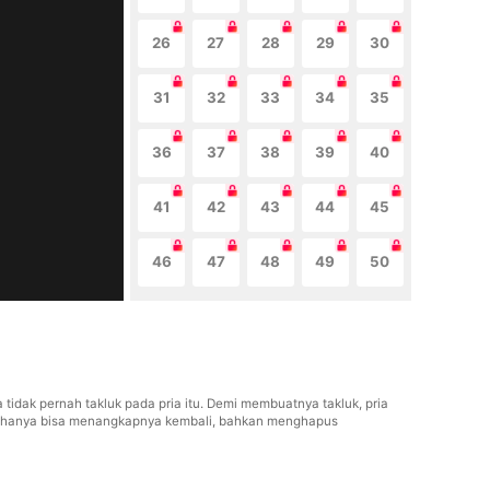
26
27
28
29
30
31
32
33
34
35
36
37
38
39
40
41
42
43
44
45
46
47
48
49
50
a tidak pernah takluk pada pria itu. Demi membuatnya takluk, pria
 itu hanya bisa menangkapnya kembali, bahkan menghapus