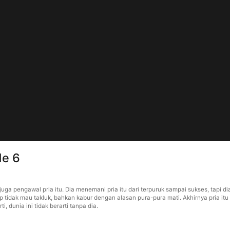
de 6
ga pengawal pria itu. Dia menemani pria itu dari terpuruk sampai sukses, tapi di
ap tidak mau takluk, bahkan kabur dengan alasan pura-pura mati. Akhirnya pria
i, dunia ini tidak berarti tanpa dia.