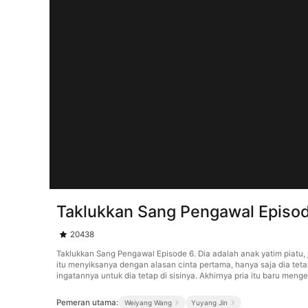
Taklukkan Sang Pengawal Episo
20438
Taklukkan Sang Pengawal Episode 6. Dia adalah anak yatim piatu, ju
itu menyiksanya dengan alasan cinta pertama, hanya saja dia tet
ingatannya untuk dia tetap di sisinya. Akhirnya pria itu baru mengert
Pemeran utama:
Weiyang Wang
Yuyang Jin