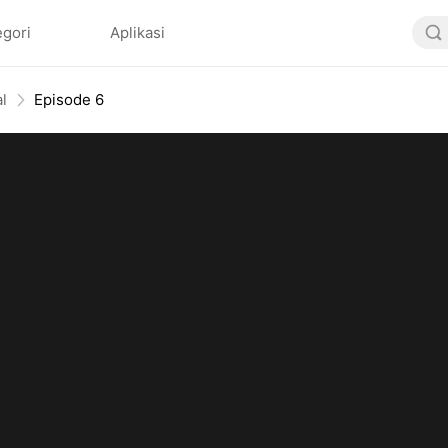
egori
Aplikasi
l
Episode 6