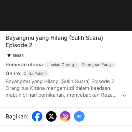
Bayangmu yang Hilang (Sulih Suara)
Episode 2
55485
Pemeran utama:
Linmiao Cheng
Zhengnan Fang
Genre:
Cinta Pahit
Bayangmu yang Hilang (Sulih Suara) Episode 2.
Orang tua Kirana mengemudi dalam keadaan
mabuk di hari pernikahan, menyebabkan Reza
kehilangan seluruh keluarganya. Pernikahan itu
berubah menjadi pemakaman, dan kekasih menjadi
musuh. Untuk menebus dosa, Kirana tetap di sisi
Bagikan
:
Reza selama lima tahun, menanggung semua
penderitaan yang diberikan oleh Reza. Setelah lima