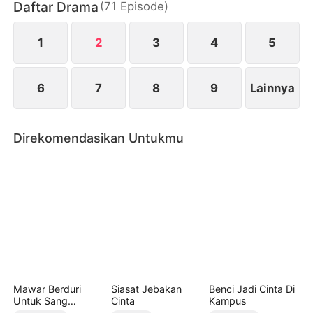
Daftar Drama
(
71
Episode
)
tahun, hubungan mereka berakhir dengan
penyesalan. Reza sangat terpukul setelah
kehilangannya...
1
2
3
4
5
6
7
8
9
Lainnya
Direkomendasikan Untukmu
Mawar Berduri
Siasat Jebakan
Benci Jadi Cinta Di
Untuk Sang
Cinta
Kampus
Mantan