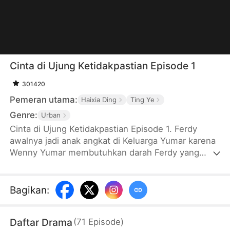
Cinta di Ujung Ketidakpastian Episode 1
301420
Pemeran utama:
Haixia Ding
Ting Ye
Genre:
Urban
Cinta di Ujung Ketidakpastian Episode 1. Ferdy
awalnya jadi anak angkat di Keluarga Yumar karena
Wenny Yumar membutuhkan darah Ferdy yang
sama-sama Rh negatif. Pada akhirnya, Ferdy dan
Wenny menikah. Namun, bertepatan dengan saat
Eka Sutandi, cinta pertama Wenny kembali, Ferdy
Bagikan
:
kecelakaan dan membutuhkan transfusi darah dari
Wenny. Wenny malah mengacuhkannya. Karena
Daftar Drama
(
71
Episode
)
kejadian itu, Ferdy putuskan untuk cerai. Setelah