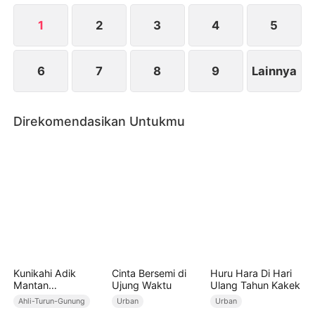
Ferdy menghilang, Wenny perlahan menyadari
perasaannya dan mulai mencari Ferdy ke mana-
1
2
3
4
5
mana...
6
7
8
9
Lainnya
Direkomendasikan Untukmu
Kunikahi Adik
Cinta Bersemi di
Huru Hara Di Hari
Mantan
Ujung Waktu
Ulang Tahun Kakek
Tunanganku
Ahli-Turun-Gunung
Urban
Urban