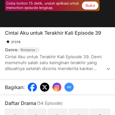
Coba tonton 15 detik, unduh aplikasi untuk
Buka
menonton episode lengkap.
Cintai Aku untuk Terakhir Kali Episode 39
27379
Genre:
Romansa
Cintai Aku untuk Terakhir Kali Episode 39. Demi
memenuhi salah satu keinginan terakhir yang
dibuatnya setelah divonis menderita kanker
payudara stadium akhir, Jo menikah sendirian di
kapel. Tanpa diduga, Arthur, seorang pangeran
yang kabur dari kejaran sekelompok orang,
Bagikan
:
bersedia menikahi Jo. Arthur yang melihat daftar
keinginan Jo bertekad membalas kebaikan Jo yang
Daftar Drama
(
54
Episode
)
menikahinya dengan mewujudkan semua keinginan
Jo tanpa mengetahui bahwa itu adalah daftar