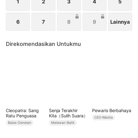
keinginan terakhir Jo sebelum dia meninggalkan
1
2
3
4
5
dunia ini.
6
7
8
9
Lainnya
Direkomendasikan Untukmu
Cleopatra: Sang
Senja Terakhir
Pewaris Berbahaya
Ratu Penguasa
Kita（Sulih Suara）
CEO-Wanita
Balas-Dendam
Melawan-Balik