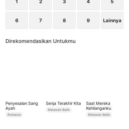
kehidupan barunya dengan Grup Grey?
1
2
3
4
5
6
7
8
9
Lainnya
Direkomendasikan Untukmu
Penyesalan Sang
Senja Terakhir Kita
Saat Mereka
Ayah
Kehilanganku
Melawan-Balik
Romansa
Melawan-Balik