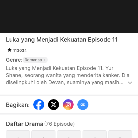
Luka yang Menjadi Kekuatan Episode 11
113034
Genre:
Romansa
Luka yang Menjadi Kekuatan Episode 11. Yuri
Shane, seorang wanita yang menderita kanker. Dia
diselingkuhi oleh Devan, suaminya yang masih
mencintai mantannya. Yuri seperti terlahir kembali
karena penyakitnya telah sembuh dan memutuskan
untuk menceraikan suaminya yang tidak setia.
Bagikan
:
Dengan kesempatan kedua ini, Yuri telah
bergabung dengan Grup Grey dan memulai hidup
Daftar Drama
(
76
Episode
)
baru untuk mengejar keadilan dan kekuasaan. Lalu,
bagaimana perjalanan Yuri dalam menjalani