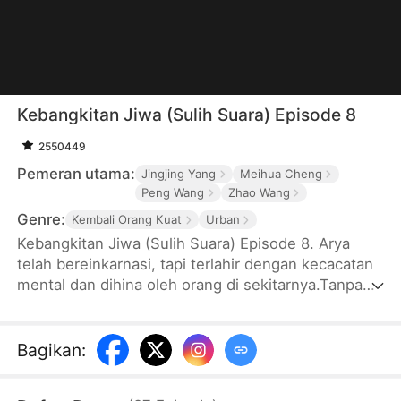
Kebangkitan Jiwa (Sulih Suara) Episode 8
2550449
Pemeran utama:
Jingjing Yang
Meihua Cheng
Peng Wang
Zhao Wang
Genre:
Kembali Orang Kuat
Urban
Kebangkitan Jiwa (Sulih Suara) Episode 8. Arya
telah bereinkarnasi, tapi terlahir dengan kecacatan
mental dan dihina oleh orang di sekitarnya.Tanpa
sepengetahuan mereka, sebenarnya Arya punya
identitas yang sangat spesial. Ketika dia sadar
kembali, para muridnya bersukacita dan
Bagikan
:
menantikan kembalinya guru yang mereka
hormati.Namun, Arya harus menghadapi tatapan