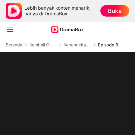
Lebih banyak konten menarik,
Buka
hanya di DramaBox
Beranda
Kembali Orang Kuat
Kebangkitan Jiwa (Sulih Suara)
Episode 8