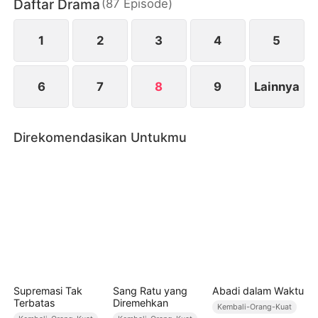
Daftar Drama
(
87
Episode
)
curiga dari semua orang yang menghadang jalan
kejayaannya.
1
2
3
4
5
6
7
8
9
Lainnya
Direkomendasikan Untukmu
Supremasi Tak
Sang Ratu yang
Abadi dalam Waktu
Terbatas
Diremehkan
Kembali-Orang-Kuat