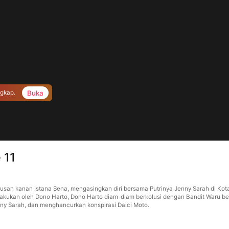
Buka
ngkap.
 11
tusan kanan Istana Sena, mengasingkan diri bersama Putrinya Jenny Sarah di K
kukan oleh Dono Harto, Dono Harto diam-diam berkolusi dengan Bandit Waru be
nny Sarah, dan menghancurkan konspirasi Daici Moto.