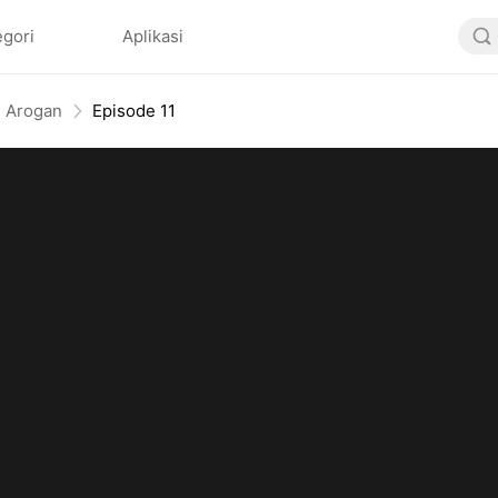
egori
Aplikasi
u Arogan
Episode 11