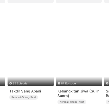
85 Episode
87 Episode
Takdir Sang Abadi
Kebangkitan Jiwa (Sulih
S
Suara)
B
Kembali-Orang-Kuat
Kembali-Orang-Kuat