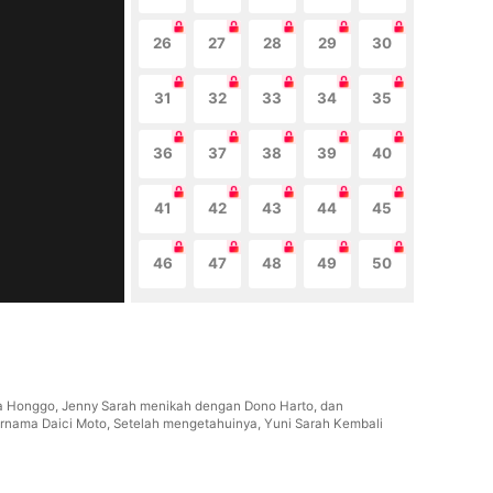
26
27
28
29
30
31
32
33
34
35
36
37
38
39
40
41
42
43
44
45
46
47
48
49
50
ota Honggo, Jenny Sarah menikah dengan Dono Harto, dan
rnama Daici Moto, Setelah mengetahuinya, Yuni Sarah Kembali