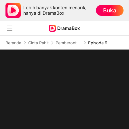
Lebih banyak konten menarik,
Buka
hanya di DramaBox
Beranda
Cinta Pahit
Pemberontak Belenggu Iblis
Episode 9