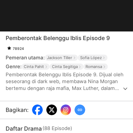
Pemberontak Belenggu Iblis Episode 9
78924
Pemeran utama:
Jackson Tiller
Sofia López
Genre:
Cinta Pahit
Cinta Segitiga
Romansa
Pemberontak Belenggu Iblis Episode 9. Dijual oleh
seseorang di dark web, membawa Nina Morgan
bertemu dengan raja mafia, Max Luther, dalam
permainan “Mencari Kekayaan”. Dia yang dulunya
adalah seorang bangsawan, namun Nina sekarang
terlibat dalam neraka oleh Max. Dia terjebak dalam
Bagikan
:
keromantisan dan siksaan. Dia akhirnya
memutuskan untuk pergi, tetapi Max menahannya.
Daftar Drama
(
88
Episode
)
Apakah itu karena cinta, atau karena benci?