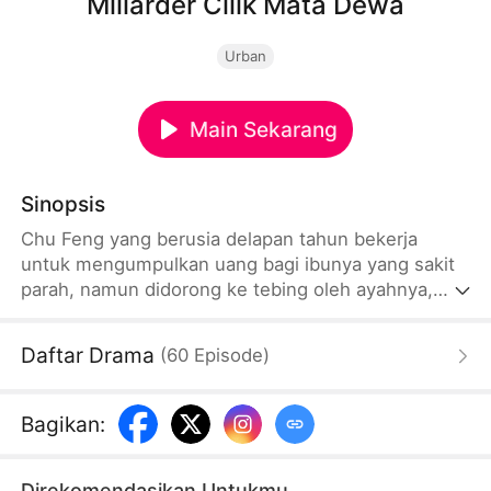
Miliarder Cilik Mata Dewa
Urban
Main Sekarang
Sinopsis
Chu Feng yang berusia delapan tahun bekerja
untuk mengumpulkan uang bagi ibunya yang sakit
parah, namun didorong ke tebing oleh ayahnya,
Chu Tian. Terlahir kembali pada tahun 2014, ia
membangkitkan kewaskitaannya dan
Daftar Drama
(
60
Episode
)
mengandalkan kekuatan supernatural untuk
mengetahui kebocoran di pasar barang antik. Dia
menggunakan koin perak Qianlong Tongbao dan
Bagikan
:
Xiasanniao untuk mendapatkan biaya operasi.
Direkomendasikan Untukmu