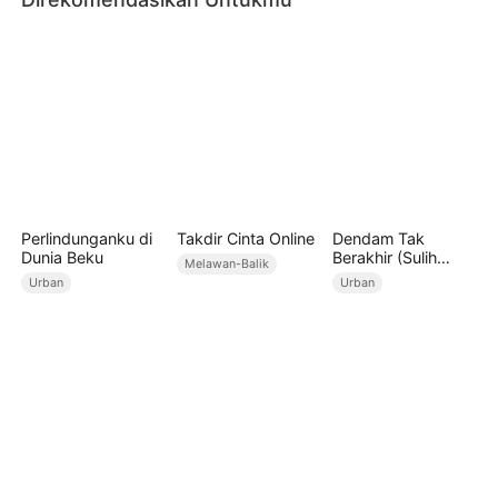
Perlindunganku di
Takdir Cinta Online
Dendam Tak
Dunia Beku
Berakhir (Sulih
Melawan-Balik
Suara)
Urban
Urban