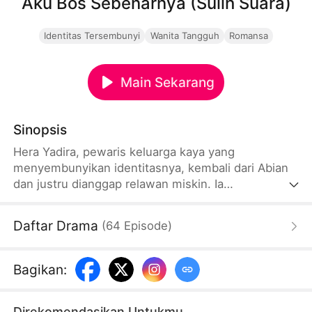
Aku Bos Sebenarnya (Sulih Suara)
Identitas Tersembunyi
Wanita Tangguh
Romansa
Main Sekarang
Sinopsis
Hera Yadira, pewaris keluarga kaya yang
menyembunyikan identitasnya, kembali dari Abian
dan justru dianggap relawan miskin. Ia
dipermalukan mantan pacar dan keluarganya di
depan umum. Irvan Sean melihat keistimewaannya
Daftar Drama
(
64
Episode
)
dan mengajukan kontrak pernikahan yang
mengguncang kalangan elit. Ditekan tanpa henti,
Hera membalas dan mengungkap jati dirinya
Bagikan
:
sebagai Ketua Grup Rayad, aliansi investasi
terkemuka dunia.
Direkomendasikan Untukmu