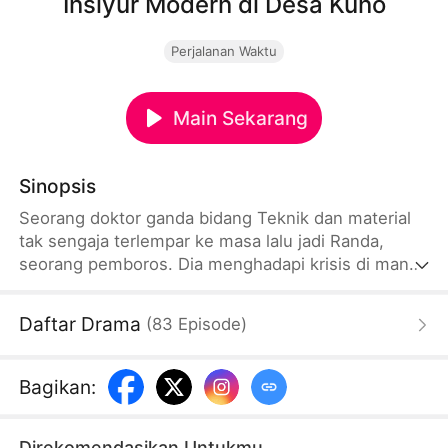
Insiyur Modern di Desa Kuno
Perjalanan Waktu
Main Sekarang
Sinopsis
Seorang doktor ganda bidang Teknik dan material
tak sengaja terlempar ke masa lalu jadi Randa,
seorang pemboros. Dia menghadapi krisis di mana
warisan dan istrinya akan digadaikan. Dengan
pengetahuan modernnya, ia memimpin warga Desa
Daftar Drama
(
83
Episode
)
Wira menuju kesejahteraan. Meski tindakannya
dianggap makin boros, Randa berhasil mengubah
nasib dan mengatasi krisis hingga mendapat
Bagikan
:
pengakuan dari Sinta, istrinya.
Direkomendasikan Untukmu