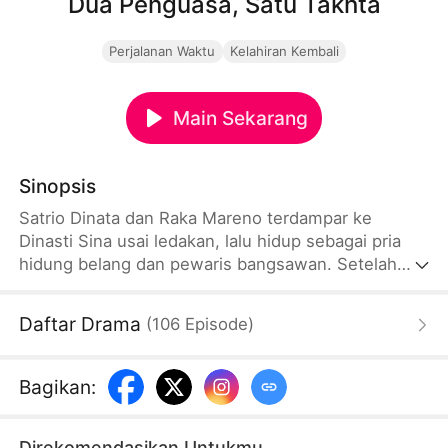
Dua Penguasa, Satu Takhta
Perjalanan Waktu
Kelahiran Kembali
Main Sekarang
Sinopsis
Satrio Dinata dan Raka Mareno terdampar ke
Dinasti Sina usai ledakan, lalu hidup sebagai pria
hidung belang dan pewaris bangsawan. Setelah
bertemu, mereka memperebutkan Jenna Lesmana
dan terseret intrik istana. Raka yang ingin merebut
Daftar Drama
(
106
Episode
)
takhta justru dijebak Kaisar Wanita. Pada akhirnya,
Satrio menyelamatkan Raka dengan bahan peledak.
Mereka berempat lalu meninggalkan kekuasaan,
Bagikan
:
pensiun, dan hidup tenang di Sina.
Direkomendasikan Untukmu