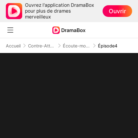
Ouvrez l'application DramaBox
Ouvrir
pour plus de drames
merveilleux
Accueil
Contre-Attaque
Écoute-moi, maman ! On va s'enrichir ! ( Doublé )
Épisode4