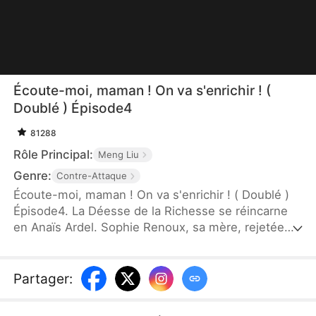
Écoute-moi, maman ! On va s'enrichir ! (
Doublé ) Épisode4
81288
Rôle Principal:
Meng Liu
Genre:
Contre-Attaque
Écoute-moi, maman ! On va s'enrichir ! ( Doublé )
Épisode4. La Déesse de la Richesse se réincarne
en Anaïs Ardel. Sophie Renoux, sa mère, rejetée
par sa belle-famille et abandonnée par un mari
sans scrupules, ignore encore qu'elle a une alliée
hors du commun. Guidée par sa fille à naître, elle
Partager
:
joue en Bourse, enchaîne les coups d'éclat et
humilie publiquement ceux qui voulaient les