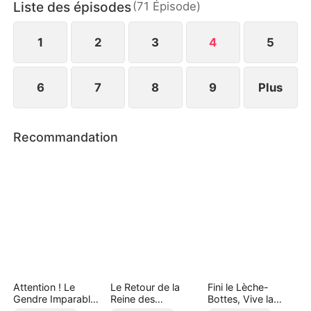
Liste des épisodes
(
71
Épisode
)
détruire. Leur objectif : mille milliards. Leur cible :
ce père indigne. Leur destin : devenir les femmes
les plus riches du pays.
1
2
3
4
5
6
7
8
9
Plus
Recommandation
Attention ! Le
Le Retour de la
Fini le Lèche-
Gendre Imparable
Reine des
Bottes, Vive la
Revient ( Doublé )
Gangsters
Richesse ( Doublé )