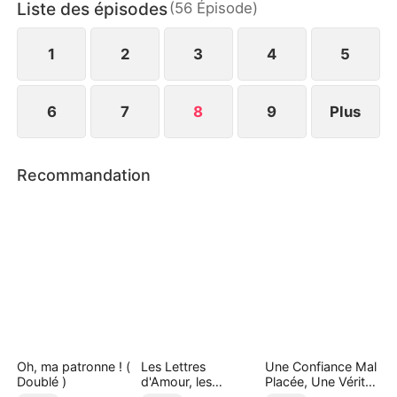
Liste des épisodes
(
56
Épisode
)
du ministre, elle prend sa défense. La véritable
identité de Pascal se dévoile, comme sa volonté
implacable de riposter.
1
2
3
4
5
6
7
8
9
Plus
Recommandation
Oh, ma patronne ! (
Les Lettres
Une Confiance Mal
Doublé )
d'Amour, les
Placée, Une Vérité
Anciens Vœux
Cachée