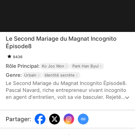
Le Second Mariage du Magnat Incognito
Épisode8
9436
Rôle Principal:
Ko Joo Won
Park Han Byul
Genre:
Urbain
Identité secrète
Le Second Mariage du Magnat Incognito Épisode8.
Pascal Navard, riche entrepreneur vivant incognito
en agent d'entretien, voit sa vie basculer. Rejeté
par son fils, il sauve Ariane Ogier d'un enlèvement,
et épouse sa mère, Solène Gareau, puissante PDG.
Mais Solène est accusée d'avoir offert un faux
Partager
:
tableau, et frôle la faillite. Quand Pascal est
soupçonné de vol après avoir exhibé un vase reçu