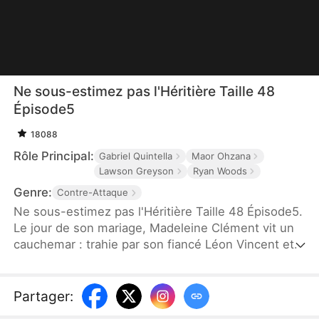
Ne sous-estimez pas l'Héritière Taille 48
Épisode5
18088
Rôle Principal:
Gabriel Quintella
Maor Ohzana
Lawson Greyson
Ryan Woods
Genre:
Contre-Attaque
Ne sous-estimez pas l'Héritière Taille 48 Épisode5.
Le jour de son mariage, Madeleine Clément vit un
cauchemar : trahie par son fiancé Léon Vincent et
par sa meilleure amie Camille Caron. Sauvée par
son père biologique, le richissime Théodore
Moreau, elle entame une métamorphose radicale.
Partager
:
Six mois plus tard, une nouvelle Madeleine,