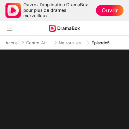
Ouvrez l'application DramaBox
Ouvrir
pour plus de drames
merveilleux
Accueil
Contre-Attaque
Ne sous-estimez pas l'Héritière Taille 48
Épisode5