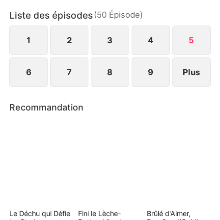
héritière confiante et élégante, fait son retour dans
Liste des épisodes
(
50
Épisode
)
une fête pour affronter ceux qui l'ont brisée.
1
2
3
4
5
6
7
8
9
Plus
Recommandation
Le Déchu qui Défie
Fini le Lèche-
Brûlé d'Aimer,