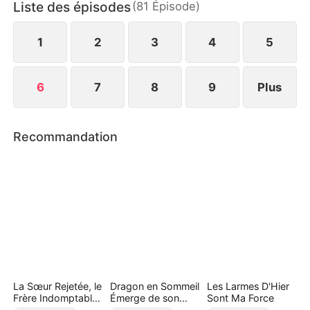
Liste des épisodes
(
81
Épisode
)
stratégique, se transforme en amour véritable. Ils
se vengent de l'ex-mari et elle réussit enfin sa vie
professionnelle et sentimentale.
1
2
3
4
5
6
7
8
9
Plus
Recommandation
La Sœur Rejetée, le
Dragon en Sommeil
Les Larmes D'Hier
Frère Indomptable
Émerge de son
Sont Ma Force
( Doublé )
Antre ( Doublé )