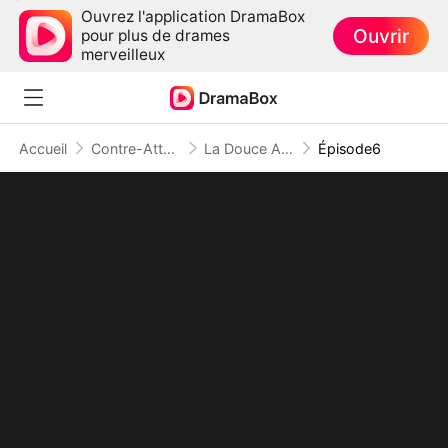
Ouvrez l'application DramaBox
Ouvrir
pour plus de drames
merveilleux
Accueil
Contre-Attaque
La Douce Amertume de la Voir Divorcée ( Doublé )
Épisode6