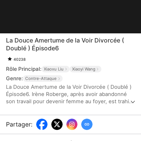
La Douce Amertume de la Voir Divorcée (
Doublé ) Épisode6
40238
Rôle Principal:
Xiaoxu Liu
Xiaoyi Wang
Genre:
Contre-Attaque
La Douce Amertume de la Voir Divorcée ( Doublé )
Épisode6. Irène Roberge, après avoir abandonné
son travail pour devenir femme au foyer, est trahie
par son mari et humiliée par la maîtresse, puis
expulsée sans ménagement, à cinq mois de
grossesse. Après le divorce, elle épouse Nicolas
Partager
:
Langlois, jeune PDG séduisant. À ses côtés, elle
s'épanouit et grandit. Leur mariage, d'abord