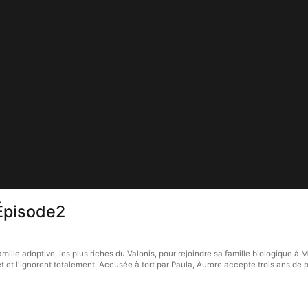
 Épisode2
amille adoptive, les plus riches du Valonis, pour rejoindre sa famille biologique à
et l'ignorent totalement. Accusée à tort par Paula, Aurore accepte trois ans de pri