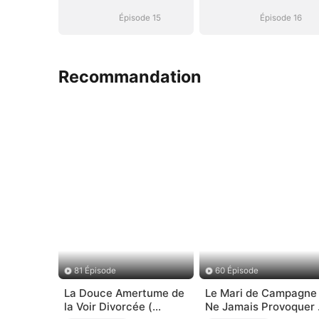
Oubliée
Oubliée
Épisode 15
Épisode 16
Recommandation
81 Épisode
60 Épisode
La Douce Amertume de
Le Mari de Campagne
la Voir Divorcée (
Ne Jamais Provoquer 