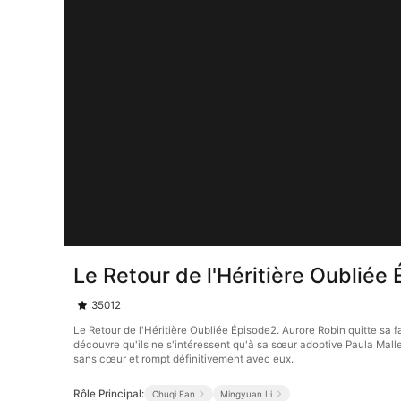
Le Retour de l'Héritière Oubliée
35012
Le Retour de l'Héritière Oubliée Épisode2. Aurore Robin quitte sa f
découvre qu'ils ne s'intéressent qu'à sa sœur adoptive Paula Mallet 
sans cœur et rompt définitivement avec eux.
Rôle Principal:
Chuqi Fan
Mingyuan Li