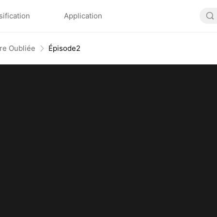
sification
Application
ère Oubliée
Épisode2