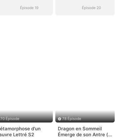
Oubliée
Oubliée
Épisode 19
Épisode 20
70 Épisode
78 Épisode
étamorphose d'un
Dragon en Sommeil
auvre Lettré S2
Émerge de son Antre (