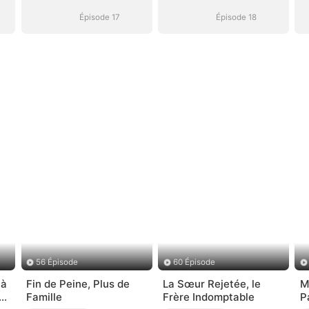
Oubliée
Oubliée
Épisode 17
Épisode 18
56 Épisode
60 Épisode
 à
Fin de Peine, Plus de
La Sœur Rejetée, le
M
(
Famille
Frère Indomptable
P