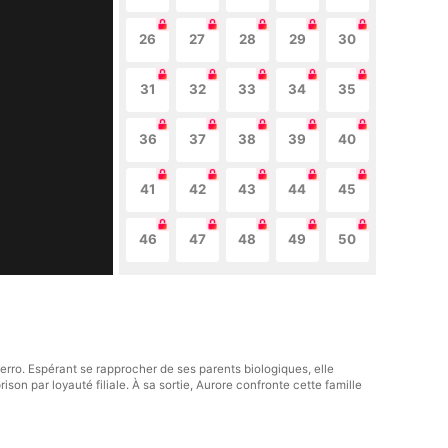
26
27
28
29
30
31
32
33
34
35
36
37
38
39
40
41
42
43
44
45
46
47
48
49
50
 Merro. Espérant se rapprocher de ses parents biologiques, elle
son par loyauté filiale. À sa sortie, Aurore confronte cette famille