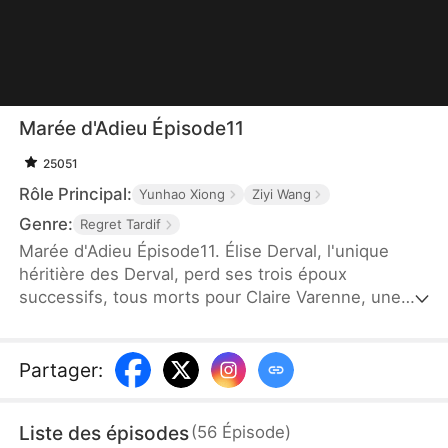
Marée d'Adieu Épisode11
25051
Rôle Principal:
Yunhao Xiong
Ziyi Wang
Genre:
Regret Tardif
Marée d'Adieu Épisode11. Élise Derval, l'unique
héritière des Derval, perd ses trois époux
successifs, tous morts pour Claire Varenne, une
simple domestique. Accusée de porter malheur,
elle se suicide et renaît. Cette fois, elle refuse ses
prétendants et épouse Bastien Charvet, fils
Partager
:
illégitime des Charvet. Libérée de son passé
toxique, Élise trouve enfin l'amour vrai. Ses anciens
Liste des épisodes
(
56
Épisode
)
fiancés ne réaliseront sa valeur que trop tard.