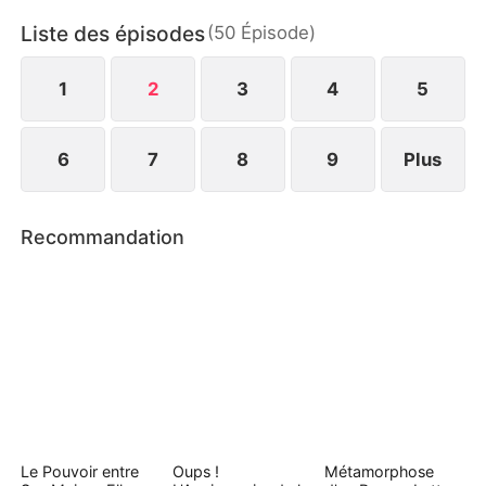
elle renaît de ses cendres et reprend pouvoir,
Liste des épisodes
(
50
Épisode
)
richesse et dignité. Et quand la dernière chance est
passée, la clémence de Karine disparaît pour de
bon.
1
2
3
4
5
6
7
8
9
Plus
Recommandation
Le Pouvoir entre
Oups !
Métamorphose