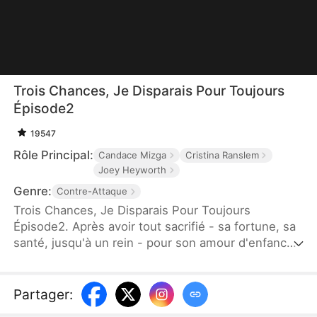
Trois Chances, Je Disparais Pour Toujours
Épisode2
19547
Rôle Principal:
Candace Mizga
Cristina Ranslem
Joey Heyworth
Genre:
Contre-Attaque
Trois Chances, Je Disparais Pour Toujours
Épisode2. Après avoir tout sacrifié - sa fortune, sa
santé, jusqu'à un rein - pour son amour d'enfance
Eric Morel, Karine Durand est trahie et remplacée
par la manipulatrice Céline Lemoine. Brisée mais
lucide, elle lui accorde trois dernières chances.
Partager
:
Avec le soutien du milliardaire Lorenzo Rousseau,