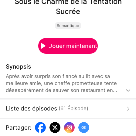
Sous le Charme de la Tentation
Sucrée
Romantique
Jouer maintenant
Synopsis
Après avoir surpris son fiancé au lit avec sa
meilleure amie, une cheffe prometteuse tente
désespérément de sauver son restaurant en
engageant son rival viral de l'école culinaire. Des
étincelles jaillissent en cuisine comme en dehors,
Liste des épisodes
(
61
Épisode
)
alors que les deux s'opposent, et se rapprochent,
tout en s'affrontant dans un concours culinaire à
enjeux élevés, capable de sceller ou de briser leur
Partager
:
avenir.