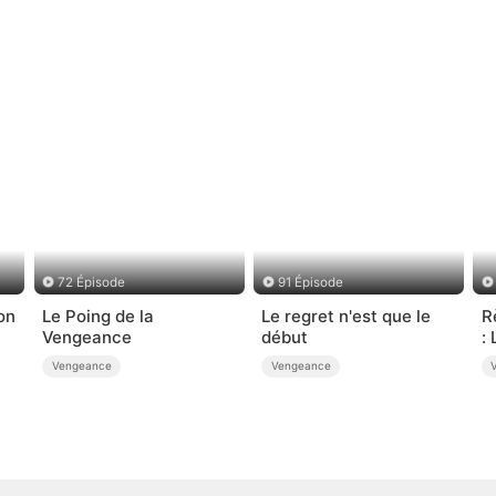
72 Épisode
91 Épisode
on
Le Poing de la
Le regret n'est que le
R
Vengeance
début
:
Vengeance
Vengeance