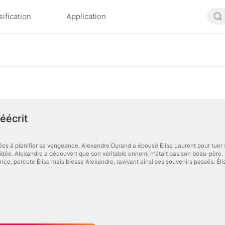
sification
Application
éécrit
es à planifier sa vengeance, Alexandre Durand a épousé Élise Laurent pour tuer 
icidée. Alexandre a découvert que son véritable ennemi n'était pas son beau-père. 
ce, percute Élise mais blesse Alexandre, ravivant ainsi ses souvenirs passés. Élis