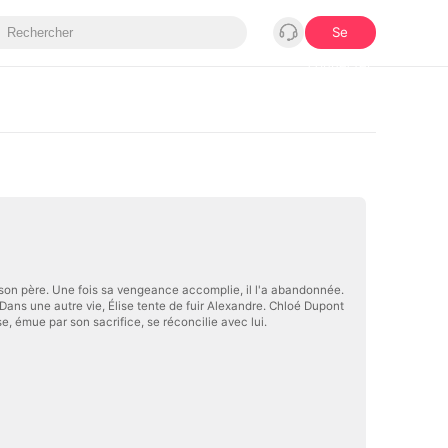
Se
connecter
son père. Une fois sa vengeance accomplie, il l'a abandonnée.
Dans une autre vie, Élise tente de fuir Alexandre. Chloé Dupont
e, émue par son sacrifice, se réconcilie avec lui.