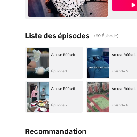
Liste des épisodes
(
99
Épisode
)
Amour Réécrit
Amour Réécrit
Épisode 1
Épisode 2
Amour Réécrit
Amour Réécrit
Épisode 7
Épisode 8
Recommandation