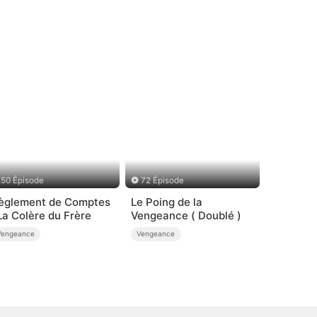
50 Épisode
72 Épisode
èglement de Comptes
Le Poing de la
 La Colère du Frère
Vengeance ( Doublé )
Vengeance
Vengeance