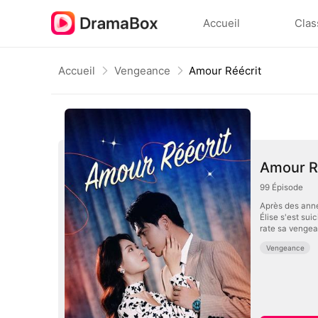
Accueil
Clas
Accueil
Vengeance
Amour Réécrit
Amour R
99
Épisode
Après des anné
Élise s'est su
rate sa vengean
Vengeance