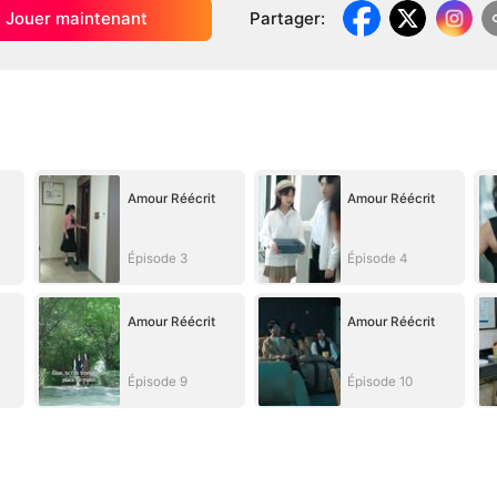
Jouer maintenant
Partager
:
Amour Réécrit
Amour Réécrit
Épisode 3
Épisode 4
Amour Réécrit
Amour Réécrit
Épisode 9
Épisode 10