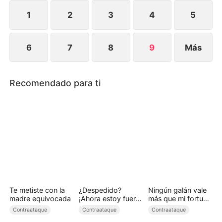
1
2
3
4
5
6
7
8
9
Más
Recomendado para ti
Te metiste con la
¿Despedido?
Ningún galán vale
madre equivocada
¡Ahora estoy fuera
más que mi fortuna
de su liga!
(Doblado)
Contraataque
Contraataque
Contraataque
(Doblado)