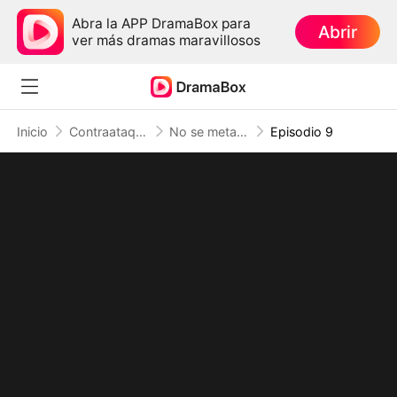
Abra la APP DramaBox para
Abrir
ver más dramas maravillosos
Inicio
Contraataque
No se metan con la pequeña chef (Doblado)
Episodio 9