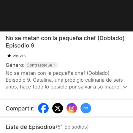
No se metan con la pequeña chef (Doblado)
Episodio 9
299215
Género:
Contraataque
No se metan con la pequeña chef (Doblado)
Episodio 9. Catalina, una prodigio culinaria de seis
años, hace todo lo posible por salvar a su madre, la
reconocida Maestra Renata, gravemente enferma.
Su talento excepcional llama la atención de León,
CEO del Grupo Herrero, lo que desata una intensa
Compartir
:
rivalidad contra enemigos despiadados, y que
llevará a una emotiva reunión familiar y a la
Lista de Episodios
(
51
Episodios
)
conquista del prestigioso Tenedor de Oro.