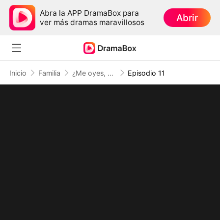
Abra la APP DramaBox para
Abrir
ver más dramas maravillosos
Inicio
Familia
¿Me oyes, mamá? ¡Ahora vamos a hacernos ricos!
Episodio 11