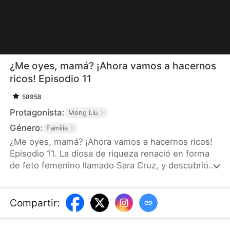
¿Me oyes, mamá? ¡Ahora vamos a hacernos
ricos! Episodio 11
58958
Protagonista:
Meng Liu
Género:
Familia
¿Me oyes, mamá? ¡Ahora vamos a hacernos ricos!
Episodio 11. La diosa de riqueza renació en forma
de feto femenino llamado Sara Cruz, y descubrió
que su madre, Lola Vega, había sido rechazada por
la familia Cruz por estar embarazada de ella, y que
su padre biológico, Carlos Cruz, la había obligado a
Compartir
:
divorciarse. Sara, aún en el vientre, se comunicó
con su madre gracias a su poder divino. Madre e