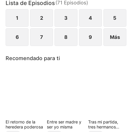
Lista de Episodios
(
71
Episodios
)
hija unieron fuerzas para emprender el camino
hacia el éxito, decididas a ganar billones y darle
una lección a su padre despreciable.
1
2
3
4
5
6
7
8
9
Más
Recomendado para ti
El retorno de la
Entre ser madre y
Tras mi partida,
heredera poderosa
ser yo misma
tres hermanos
arrepentidos