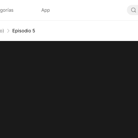
gorías
App
o)
Episodio 5