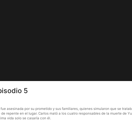
pisodio 5
a fue asesinada por su prometido y sus familiares, quienes simularon que se trataba
de repente en el lugar. Carlos mató a los cuatro responsables de la muerte de Yul
ima vida solo se casaría con él.