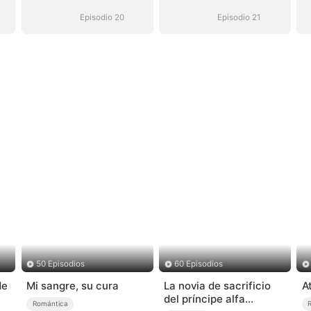
(Doblado)
(Doblado)
Episodio 20
Episodio 21
50 Episodios
60 Episodios
de
Mi sangre, su cura
La novia de sacrificio
A
del príncipe alfa
Romántica