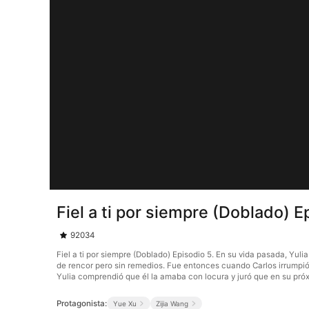
Fiel a ti por siempre (Doblado) E
92034
Fiel a ti por siempre (Doblado) Episodio 5. En su vida pasada, Yuli
de rencor pero sin remedios. Fue entonces cuando Carlos irrumpió 
Yulia comprendió que él la amaba con locura y juró que en su próx
Protagonista:
Yue Xu
Zijia Wang