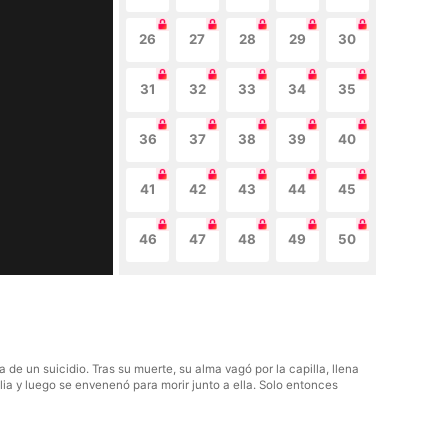
26
27
28
29
30
31
32
33
34
35
36
37
38
39
40
41
42
43
44
45
46
47
48
49
50
 de un suicidio. Tras su muerte, su alma vagó por la capilla, llena
ia y luego se envenenó para morir junto a ella. Solo entonces