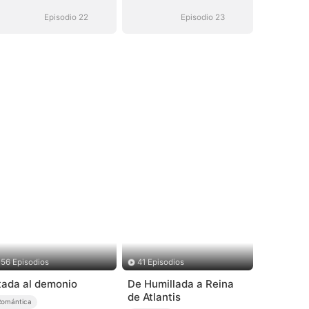
(Doblado)
(Doblado)
Episodio 22
Episodio 23
56 Episodios
41 Episodios
tada al demonio
De Humillada a Reina
de Atlantis
Romántica