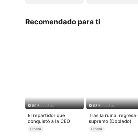
Recomendado para ti
59 Episodios
98 Episodios
El repartidor que
Tras la ruina, regresa 
conquistó a la CEO
supremo (Doblado)
Urbano
Urbano