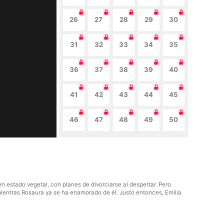
26
27
28
29
30
31
32
33
34
35
36
37
38
39
40
41
42
43
44
45
46
47
48
49
50
en estado vegetal, con planes de divorciarse al despertar. Pero
 mientras Rosaura ya se ha enamorado de él. Justo entonces, Emilia