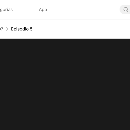
gorías
App
O?
Episodio 5