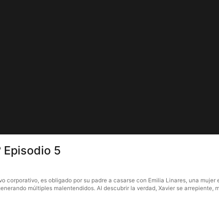
 Episodio 5
vo corporativo, es obligado por su padre a casarse con Emilia Linares, una mujer 
generando múltiples malentendidos. Al descubrir la verdad, Xavier se arrepiente,