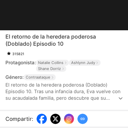
El retorno de la heredera poderosa
(Doblado) Episodio 10
315821
Protagonista:
Natalie Collins
Ashlynn Judy
Shane Dorriz
Género:
Contraataque
El retorno de la heredera poderosa (Doblado)
Episodio 10. Tras una infancia dura, Eva vuelve con
su acaudalada familia, pero descubre que su
puesto le fue arrebata por Isabel, la hija adoptiva
por la que la cambiaron al nacer. Armada con su
resiliencia y su inteligencia, Eva tendrá que
Compartir
:
desenvolverse en un hogar hostil, enfrentarse a los