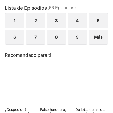
prejuicios de su madre, a la agresividad de su
Lista de Episodios
(
66
Episodios
)
hermano, y a una rival manipuladora. Eva siempre
lucha por el lugar que le corresponde, desde los
conflictos escolares hasta las guerras corporativas.
1
2
3
4
5
6
7
8
9
Más
Recomendado para ti
¿Despedido?
Falso heredero,
De loba de hielo a