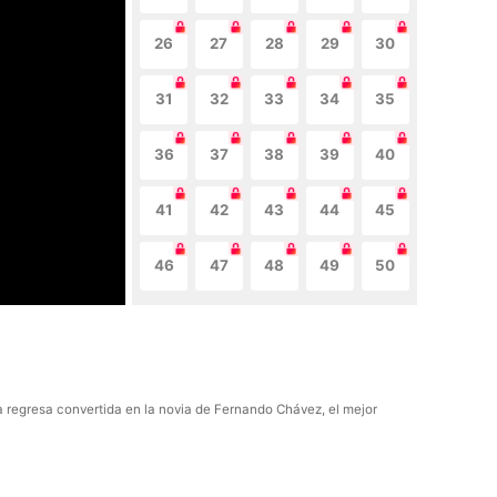
26
27
28
29
30
31
32
33
34
35
36
37
38
39
40
41
42
43
44
45
46
47
48
49
50
 regresa convertida en la novia de Fernando Chávez, el mejor