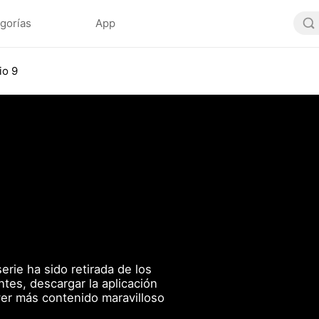
gorías
App
io 9
serie ha sido retirada de los
ntes, descargar la aplicación
ver más contenido maravilloso