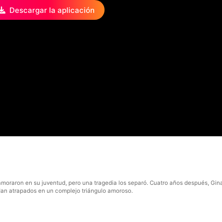
Descargar la aplicación
oraron en su juventud, pero una tragedia los separó. Cuatro años después, Gina
edan atrapados en un complejo triángulo amoroso.