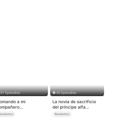
57 Episodios
60 Episodios
omando a mi
La novia de sacrificio
ompañero
del príncipe alfa
ebelde（Doblado)
(Doblado)
Romántica
Romántica