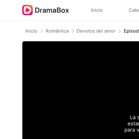
Inicio
Cate
Inicio
Romántica
Devotos del amor
Episod
La 
esta
para 