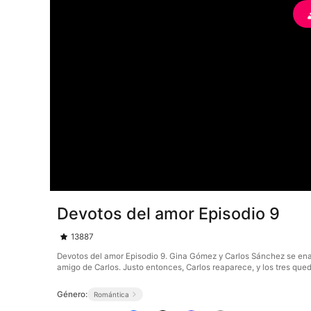
Devotos del amor Episodio 9
13887
Devotos del amor Episodio 9. Gina Gómez y Carlos Sánchez se enam
amigo de Carlos. Justo entonces, Carlos reaparece, y los tres qu
Género:
Romántica