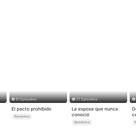
61 Episodios
77 Episodios
El pacto prohibido
La esposa que nunca
D
conoció
c
Romántica
r
Romántica