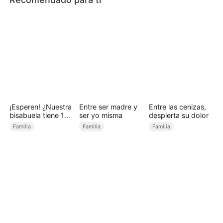
¡Esperen! ¿Nuestra
Entre ser madre y
Entre las cenizas,
bisabuela tiene 18
ser yo misma
despierta su dolor
años? (Doblado)
Familia
Familia
Familia