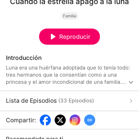
Cuando la estrella apagó a la luna
Familia
Reproducir
Introducción
Luna era una huérfana adoptada que lo tenía todo:
tres hermanos que la consentían como a una
princesa y el amor incondicional de una familia.
Pero cuando Estrella, la hija biológica, regresa a
casa, Luna se convierte en su sustituta que todos
Lista de Episodios
(
33
Episodios
)
desprecian. Traicionada una y otra vez, Luna pierde
toda esperanza en el amor familiar que una vez
creyó real.
Compartir
:
Recomendado para ti