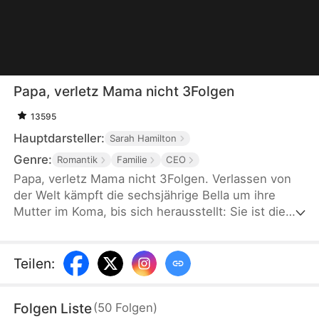
Papa, verletz Mama nicht 3Folgen
13595
Hauptdarsteller:
Sarah Hamilton
Genre:
Romantik
Familie
CEO
Papa, verletz Mama nicht 3Folgen. Verlassen von
der Welt kämpft die sechsjährige Bella um ihre
Mutter im Koma, bis sich herausstellt: Sie ist die
geheime Erbin eines Milliardärsimperiums. Ihr
skrupelloser Vater holt sie in eine Welt aus Macht,
Lügen und Grausamkeit. Als Liebe und Geld
Teilen
:
aufeinanderprallen, muss sich Bella entscheiden:
Reichtum… oder die Mutter, die für sie geblutet
Folgen Liste
(
50
Folgen
)
hat.