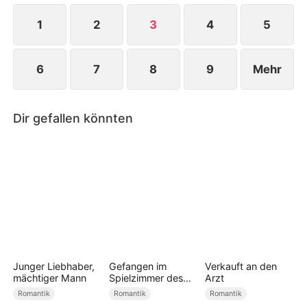
1
2
3
4
5
6
7
8
9
Mehr
Dir gefallen könnten
Junger Liebhaber,
Gefangen im
Verkauft an den
mächtiger Mann
Spielzimmer des
Arzt
Professors
Romantik
Romantik
Romantik