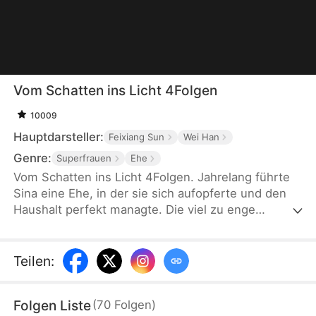
Vom Schatten ins Licht 4Folgen
10009
Hauptdarsteller:
Feixiang Sun
Wei Han
Genre:
Superfrauen
Ehe
Vom Schatten ins Licht 4Folgen. Jahrelang führte
Sina eine Ehe, in der sie sich aufopferte und den
Haushalt perfekt managte. Die viel zu enge
Beziehung ihres Mannes zu einer „Freundin" ertrug
sie schweigend – bis deren offene Affäre ihre
letzte Grenze überschritt. Sina reichte die
Teilen
:
Scheidung ein und brach aus dieser zermürbenden
Ehe aus. Nach der Trennung stieg sie von der
Folgen Liste
(
70
Folgen
)
Hausfrau zur erfolgreichen Geschäftsführerin auf,