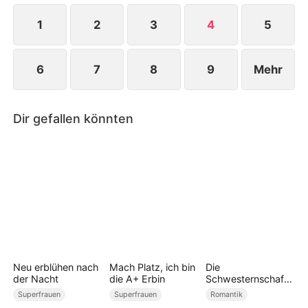
eroberte die Businesswelt und fand einen Mann,
der sie wirklich schätzt.
1
2
3
4
5
6
7
8
9
Mehr
Dir gefallen könnten
Neu erblühen nach
Mach Platz, ich bin
Die
der Nacht
die A+ Erbin
Schwesternschaft-
Probe
Superfrauen
Superfrauen
Romantik