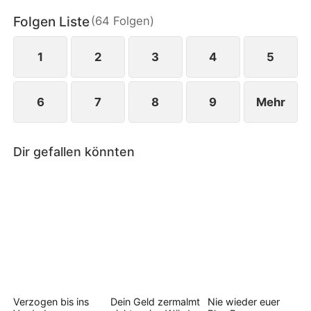
Leben, sondern die gesamte High Society bis ins
Folgen Liste
(
64
Folgen
)
Mark erschüttert.
1
2
3
4
5
6
7
8
9
Mehr
Dir gefallen könnten
Verzogen bis ins
Dein Geld zermalmt
Nie wieder euer