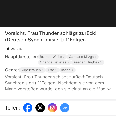
Vorsicht, Frau Thunder schlägt zurück!
(Deutsch Synchronisiert) 11Folgen
241215
Hauptdarsteller:
Brando White
Candace Mizga
Chanda Davetas
Keegan Hughes
Genre:
Superfrauen
Ehe
Rache
Vorsicht, Frau Thunder schlägt zurück!(Deutsch
Synchronisiert) 11Folgen. Nachdem sie von dem
Mann verstoßen wurde, den sie einst an die Macht
brachte, kehrt Eleanor, die geheime CEO des
mächtigen Thunder Circle, ins Rampenlicht zurück.
Plötzlich macht ihr ein mysteriöser Milliardär einen
Teilen
:
Heiratsantrag – ein Ereignis, das nicht nur ihr