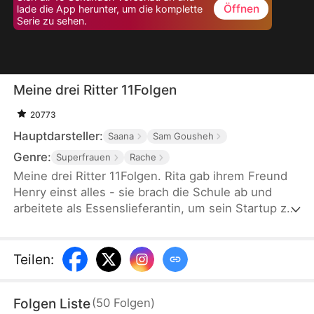
Öffnen
lade die App herunter, um die komplette
Serie zu sehen.
Meine drei Ritter 11Folgen
20773
Hauptdarsteller:
Saana
Sam Gousheh
Genre:
Superfrauen
Rache
Meine drei Ritter 11Folgen. Rita gab ihrem Freund
Henry einst alles - sie brach die Schule ab und
arbeitete als Essenslieferantin, um sein Startup zu
unterstützen. Doch ihre Welt bricht zusammen, als
sie entdeckt, dass Henry sie betrogen hat.
Gedemütigt und aus ihrem Zuhause geworfen,
Teilen
:
steht sie nun mit nichts da. Gerade als sie ganz
unten angekommen ist, tauchen drei Männer auf
Folgen Liste
(
50
Folgen
)
und bringen sie zurück zum Anwesen der Familie