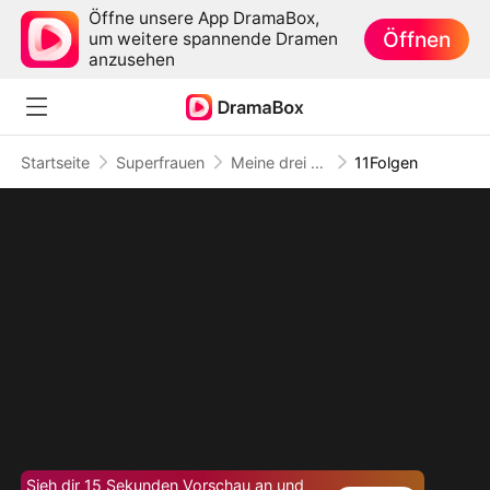
Öffne unsere App DramaBox,
Öffnen
um weitere spannende Dramen
anzusehen
Startseite
Superfrauen
Meine drei Ritter
11Folgen
Sieh dir 15 Sekunden Vorschau an und