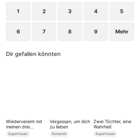
Hart.
1
2
3
4
5
6
7
8
9
Mehr
Dir gefallen könnten
Wiedervereint mit
Vergessen, um dich
Zwei Töchter, eine
meinen drei
zu lieben
Wahrheit
milliardenschweren
Superfrauen
Romantik
Superfrauen
Brüdern