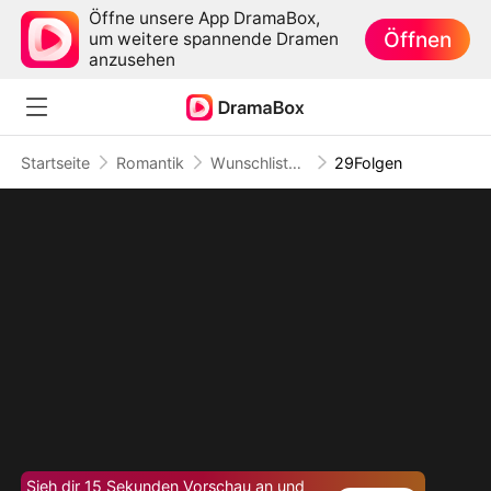
Öffne unsere App DramaBox,
Öffnen
um weitere spannende Dramen
anzusehen
Startseite
Romantik
Wunschliste mit meinem Callboy-Prinzen
29Folgen
Sieh dir 15 Sekunden Vorschau an und