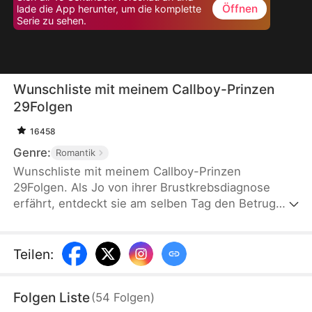
Öffnen
lade die App herunter, um die komplette
Serie zu sehen.
Wunschliste mit meinem Callboy-Prinzen
29Folgen
16458
Genre:
Romantik
Wunschliste mit meinem Callboy-Prinzen
29Folgen. Als Jo von ihrer Brustkrebsdiagnose
erfährt, entdeckt sie am selben Tag den Betrug
ihres langjährigen Freundes David. Verzweifelt
beschließt sie eine letzte Reise anzutreten, um ihre
zehn letzten Wünsche zu erfüllen. Einer davon:
Teilen
:
Eine traumhafte Hochzeit. Doch sie ist allein, bis
Arthur auftaucht. Er bietet an, ihr diesen Wunsch
Folgen Liste
(
54
Folgen
)
zu erfüllen. Was Jo nicht weiß: Arthur ist ein Prinz