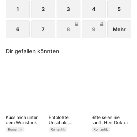
auf der Flucht...
1
2
3
4
5
6
7
8
9
Mehr
Dir gefallen könnten
Küss mich unter
Entblößte
Bitte seien Sie
dem Weinstock
Unschuld,
sanft, Herr Doktor
entfesselte Liebe
Romantik
Romantik
Romantik