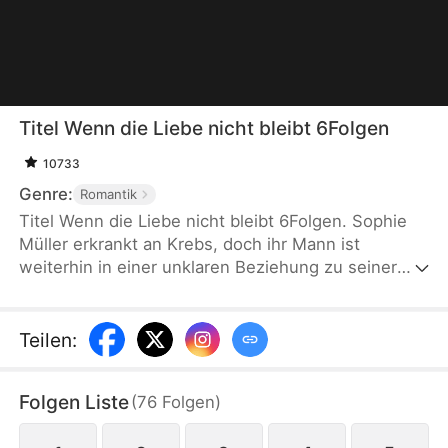
Titel Wenn die Liebe nicht bleibt 6Folgen
10733
Genre:
Romantik
Titel Wenn die Liebe nicht bleibt 6Folgen. Sophie
Müller erkrankt an Krebs, doch ihr Mann ist
weiterhin in einer unklaren Beziehung zu seiner
früheren Liebe verwickelt. Sie wurde von ihrem
Manns unerreichbarer Liebe überfahren. Bei ihrer
Wiedergeburt stellt sie fest, angesichts dieser
Teilen
:
zweiten Chance ergreift sie entschlossen die
Gelegenheit, wirft den Mann und die
Folgen Liste
(
76
Folgen
)
Schwiegermutter hinter sich und nimmt ihre
Identität als Designerin Queen wieder auf. Nach