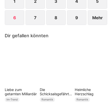
ihrer Wiedergeburt beginnt sie ein neues Kapitel
1
2
3
4
5
ihres Lebens.
6
7
8
9
Mehr
Dir gefallen könnten
Liebe zum
Die
Heimliche
getarnten Milliardär
Schicksalsgefährtin
Herzschlag
des Drachenkönigs
Im-Trend
Romantik
Romantik