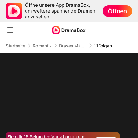
Öffne unsere App DramaBox,
Öffnen
um weitere spannende Dramen
anzusehen
Startseite
Romantik
Braves Mädchen der Mafia
11Folgen
Sieh dir 15 Sekunden Vorschau an und