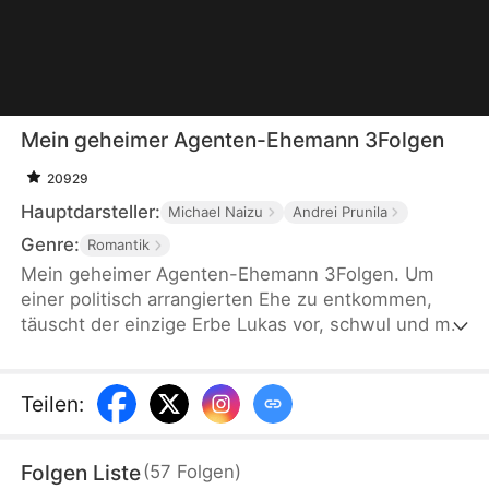
Mein geheimer Agenten-Ehemann 3Folgen
20929
Hauptdarsteller:
Michael Naizu
Andrei Prunila
Genre:
Romantik
Mein geheimer Agenten-Ehemann 3Folgen. Um
einer politisch arrangierten Ehe zu entkommen,
täuscht der einzige Erbe Lukas vor, schwul und mit
dem neuen Geschäftsführer seiner Firma verlobt
zu sein, ohne zu wissen, dass sein „Verlobter“ ein
verdeckter Agent ist, der die korrupten Geschäfte
Teilen
:
seiner Familie untersucht. Das führt zu einem
lustigen Zusammenstoß von Geheimnissen,
Folgen Liste
(
57
Folgen
)
Gefahren und unerwarteten Gefühlen.