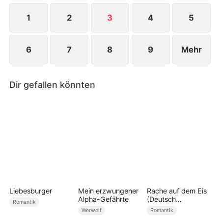
1
2
3
4
5
6
7
8
9
Mehr
Dir gefallen könnten
Liebesburger
Mein erzwungener
Rache auf dem Eis
Alpha-Gefährte
(Deutsch
Romantik
Synchronisiert)
Werwolf
Romantik