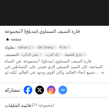
قارة السيف السماوي (مدبلج) 7مجموعة
159954
بطولة:
Jiahao Li
Qin Zhang
Xi Su
التصنيف:
خارق للطبيعة
إله الحرب
نقص الذاكرة
قارة السيف السماوي (مدبلج) 7مجموعة. في الحياة
السابقة، كان السيد السيفي الذي قضى على الشياطين في
جميع أنحاء العالم، وكان أقوى وجود في العالم، لكنه لم
يستطع التغلب على حزنه بسبب وفاة زوجته. عاقب نفسه
بقطع حجر السماء ألف مرة يوميا. بعد ثلاثين عاما، انشق
الحجر واستهلك السيد السيفي كل طاقته ومات. لكن روحه
:
مشاركة
لم تمت، وانتقل إلى جسد شخص غير قادر على تكوين
طاقة السيف في قارة السيف السماوي، ومن هنا بدأت
قائمة الحلقات
)
مجموعة
71
(
حياته الأسطورية