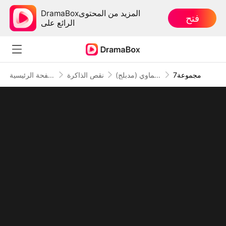
DramaBoxالمزيد من المحتوى
فتح
الرائع على
7مجموعة
قارة السيف السماوي (مدبلج)
نقص الذاكرة
الصفحة الرئيسية