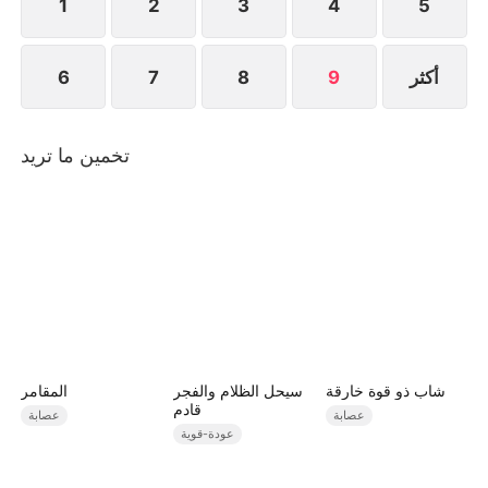
1
2
3
4
5
أكثر
9
8
7
6
تخمين ما تريد
شاب ذو قوة خارقة
سيحل الظلام والفجر
المقامر
قادم
عصابة
عصابة
عودة-قوية