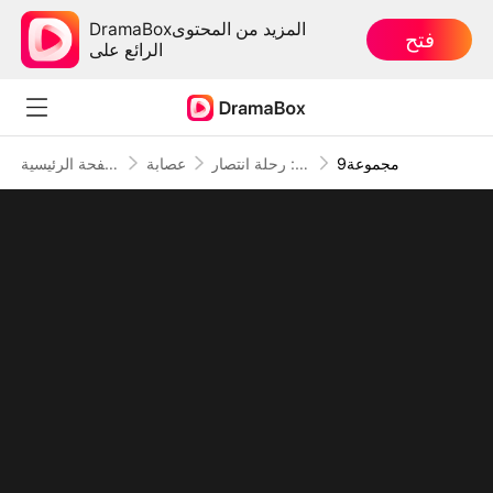
DramaBoxالمزيد من المحتوى
فتح
الرائع على
9مجموعة
طليعة النخبة: رحلة انتصار
عصابة
الصفحة الرئيسية