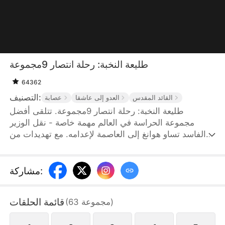
طليعة النخبة: رحلة انتصار 9مجموعة
64362
التصنيف:
القائد المقدس
العدو إلى عاشقا
عصابة
طليعة النخبة: رحلة انتصار 9مجموعة. تتلقى أفضل
مجموعة الحراسة في العالم مهمة خاصة - نقل الوزير
الفاسد تساو هوانغ إلى العاصمة لإعدامه. مع تهديدات من
عصابة 'باب الظل' باختطاف الشحنة، تصبح الرحلة محفوفة
بالمخاطر. يقسم الحراس بحياتهم على حماية الشحنة،
عازمين على التخلص من الشر لصالح الشعب. يكتشف
:
مشاركة
رئيس الحراس تشو تشانغ فنغ أن العامل آه جيو هو في
الواقع سيد السيف المتقاعد، فيدعوه سرا لحماية الشحنة.
قائمة الحلقات
)
مجموعة
63
(
في النهاية، يهزمون عصابة باب الظل