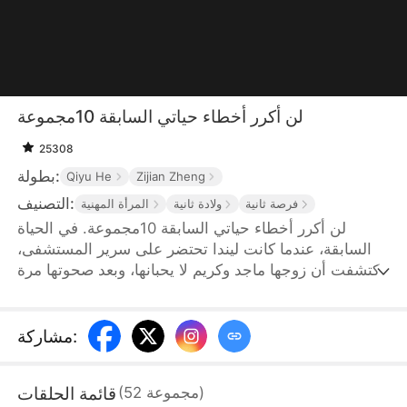
لن أكرر أخطاء حياتي السابقة 10مجموعة
25308
بطولة:
Qiyu He
Zijian Zheng
التصنيف:
فرصة ثانية
ولادة ثانية
المرأة المهنية
لن أكرر أخطاء حياتي السابقة 10مجموعة. في الحياة
السابقة، عندما كانت ليندا تحتضر على سرير المستشفى،
اكتشفت أن زوجها ماجد وكريم لا يحبانها، وبعد صحوتها مرة
أخرى، عادت للحياة من جديد بعد سبع سنوات من زواجها
من ماجد. في هذه الحياة، قررت ليندا أن تتيح الفرصة لماجد
وعشيقته سوسن ليكونا معا، وكرست حياتها لمسيرتها
:
مشاركة
المهنية التي تخلت عنها بحياتها السابقة
قائمة الحلقات
)
مجموعة
52
(