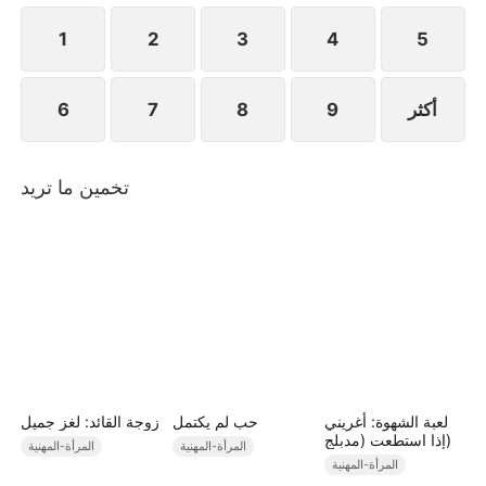
1
2
3
4
5
أكثر
9
8
7
6
تخمين ما تريد
لعبة الشهوة: أغريني
حب لم يكتمل
زوجة القائد: لغز جميل
إذا استطعت (مدبلج)
المرأة-المهنية
المرأة-المهنية
المرأة-المهنية