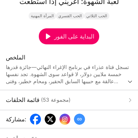
لعبة الشهوة: أغريني إذا استطعت
الحب الثلاثي
الحب القسري
المرأة المهنية
البداية على الفور
الملخص
تسجل فتاة عذراء في برنامج الإغراء النهائي—جائزة قدرها
خمسة ملايين دولار، لا قواعد سوى الشهوة. تجد نفسها
عالقة مع حبيبها السابق الحقير، ومحام خطير، وفتى
مشاغب يعرف تماما كيف يلمسها. كل مهمة تقودها أعمق
في شباك الإغراء. للفوز، عليها أن تلعب بالنار… حتى لو
قائمة الحلقات
)
مجموعة
53
(
كلفها ذلك براءتها
:
مشاركة
تخمين ما تريد