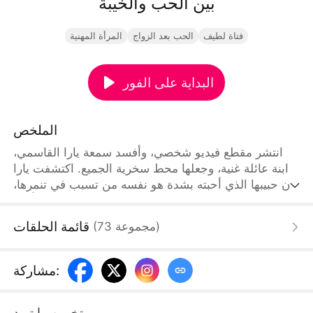
بين الحب والخيبة
فتاة لطيف
الحب بعد الزواج
المرأة المهنية
البداية على الفور
الملخص
انتشر مقطع فيديو شخصي، وأفسد سمعة يارا القاسمي،
ابنة عائلة غنية، وجعلها محط سخرية الجميع. اكتشفت يارا
أن حبيبها الذي أحبته بشدة هو نفسه من تسبب في تنمرها،
ولم يحبها أبدا، بل فعل ذلك انتقاما لأختها. في لحظة يأس،
وافقت على زواج نيابة عنها من رجل مصاب بعاهة عقلية،
قائمة الحلقات
)
مجموعة
73
(
مع ترك أدلة الفيديو لتكشف قسوة أختها. عند وصولها إلى
بلد أجنبي، اكتشفت أن زوجها المرتقب كان مولعا بها منذ
زمن، وبفضل رعايته وحنانه أعادت بناء ثقتها. لكن حبيبها
:
مشاركة
السابق عاد وخطفها، مما أعاد الفوضى إلى حياتها
تخمين ما تريد