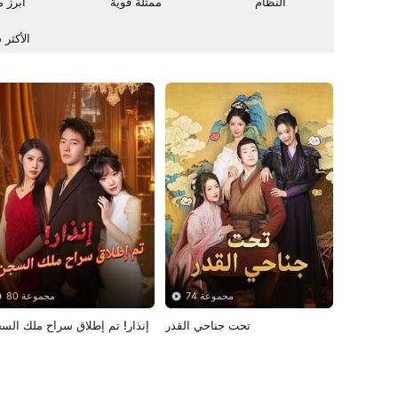
النظام
ممثلة قوية
أبرز 
الأكثر 
74 مجموعة
80 مجموعة
تحت جناحي القدر
إنذار! تم إطلاق سراح ملك الس