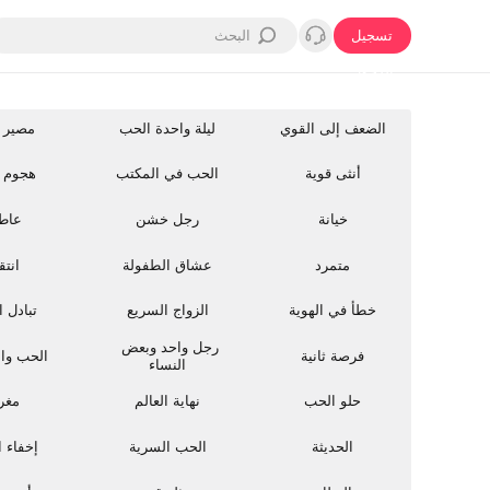
تسجيل
الدخول
الضعف إلى القوي
ليلة واحدة الحب
مصير 
أنثى قوية
الحب في المكتب
هجوم 
خيانة
رجل خشن
عاط
متمرد
عشاق الطفولة
انتق
خطأ في الهوية
الزواج السريع
تبادل ا
رجل واحد وبعض 
فرصة ثانية
الحب وال
النساء
حلو الحب
نهاية العالم
مغر
الحديثة
الحب السرية
إخفاء ا