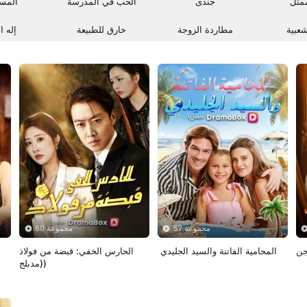
ممثل
جندى
الحب في المدرسة
المست
شعبية
مطاردة الزوجة
خارق للطبيعة
إله ا
57 مجموعة
60 مجموعة
جن
 المحامية الفاتنة والسيد الجليدي
الحارس الخفي: قبضة من فولاذ 
(مدبلج)