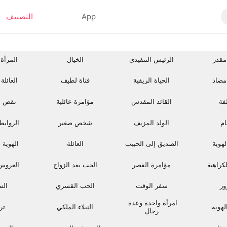
App
التصنيف
مقدر
الرئيس التنفيذي
الخيال
المرأة 
مضاد
الحياة الريفية
فتاة لطيف
العائلة
فة
القائد المقدس
مؤامرة عائلية
نقص ال
ام
الولد المزيف
شخص صغير
الروابط 
لهوية
الصديق إلى الحبيب
العائلة
الهوية 
كراهية
مؤامرة القصر
الحب بعد الزواج
العروس 
ور
سفر الوقت
الحب القسري
الس
امرأة واحدة وعدة 
لهوية
النبلاء الملكي
ترب
رجال