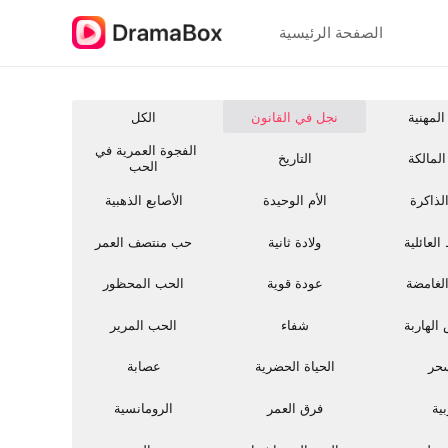
الصفحة الرئيسية
المهنية
نجل في القانون
الكل
الفجوة العمرية في 
 المالكة
التاريخ
الحب
ذاكرة
الأم الوحيدة
الأصابع الذهبية
العائلية
ولادة ثانية
حب منتصف العمر
الغامضة
عودة قوية
الحب المحظور
الهاربة
شفاء
الحب المرير
حر
الحياة الحضرية
عصابة
ية
فرق العمر
الرومانسية